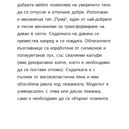
добрата мебел позволява на умореното тяло
да се отпусне и отпочине добре. Използван
е механизъм тип „Пума“, един от най-добрите
и лесни механизми за трансформиране на
диван в легло. Седалката на дивана се
премества напред и се повдига. Облегалните
възглавници са изработени от силиконов и
полиуретанов пух, със сваляеми калъфи
(има декоративно копче, което е необходимо
да се постави отново). Седалката е с
пълнеж от високоеластична пяна и има
обособена ракла под лежанката. Моделът е
универсален, с лява или дясна лежанка,
само е необходимо да се обърнат планките.
КОНФИГУРАЦИЯ НА
МОДЕЛА