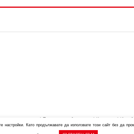
ка за лични данни
|
Политика за бисквитки
|
Каталози
|
Израб
те настройки. Като продължавате да използвате този сайт без да п
 Digitalis