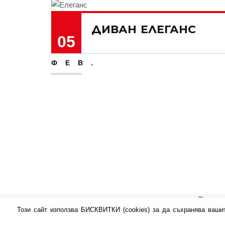
ДИВАН ЕЛЕГАНС
05
ФЕВ.
Полити
Този сайт използва БИСКВИТКИ (cookies) за да съхранява ваши
уеб сайт